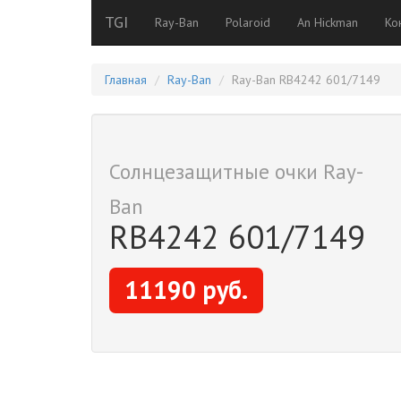
TGI
Ray-Ban
Polaroid
An Hickman
Ко
Главная
Ray-Ban
Ray-Ban RB4242 601/7149
Солнцезащитные очки Ray-
Ban
RB4242 601/7149
11190 руб.