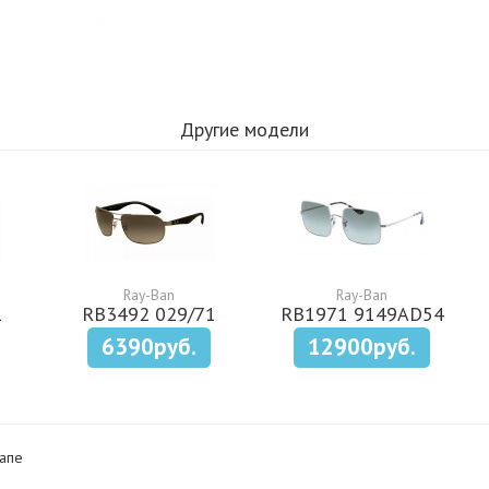
Другие модели
Ray-Ban
Ray-Ban
1
RB3492 029/71
RB1971 9149AD54
6390руб.
12900руб.
апе