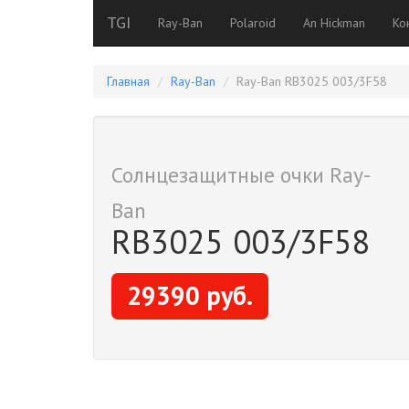
TGI
Ray-Ban
Polaroid
An Hickman
Ко
Главная
Ray-Ban
Ray-Ban RB3025 003/3F58
Солнцезащитные очки Ray-
Ban
RB3025 003/3F58
29390 руб.