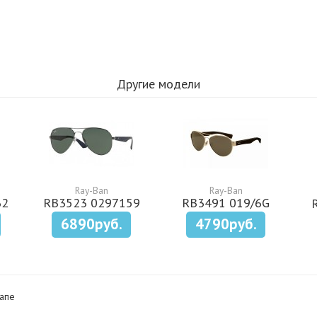
Другие модели
Ray-Ban
Ray-Ban
62
RB3523 0297159
RB3491 019/6G
6890руб.
4790руб.
апе