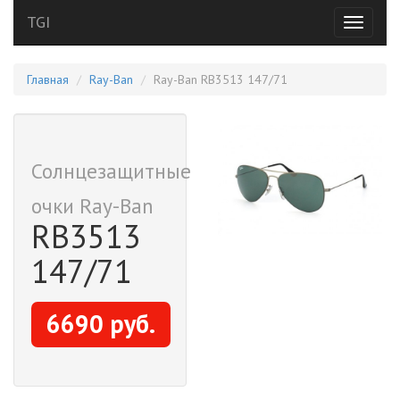
TGI
Переклю
навигац
Главная
Ray-Ban
Ray-Ban RB3513 147/71
Солнцезащитные
очки Ray-Ban
RB3513
147/71
6690 руб.