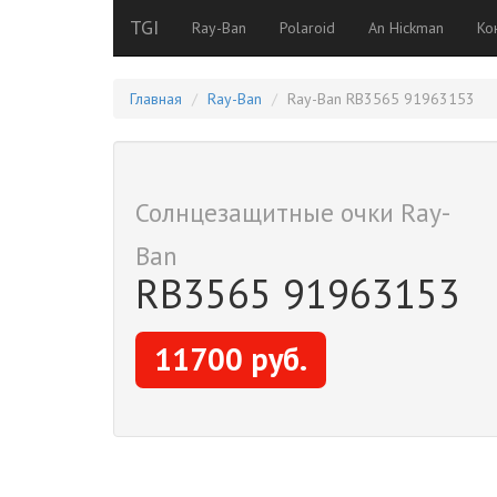
TGI
Ray-Ban
Polaroid
An Hickman
Ко
Главная
Ray-Ban
Ray-Ban RB3565 91963153
Солнцезащитные очки Ray-
Ban
RB3565 91963153
11700 руб.